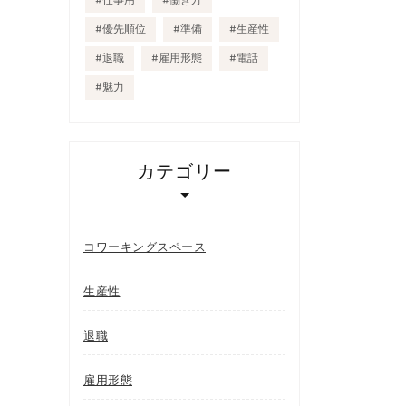
仕事用
働き方
優先順位
準備
生産性
退職
雇用形態
電話
魅力
カテゴリー
コワーキングスペース
生産性
退職
雇用形態