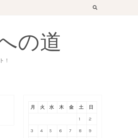
への道
ト！
月
火
水
木
金
土
日
1
2
3
4
5
6
7
8
9