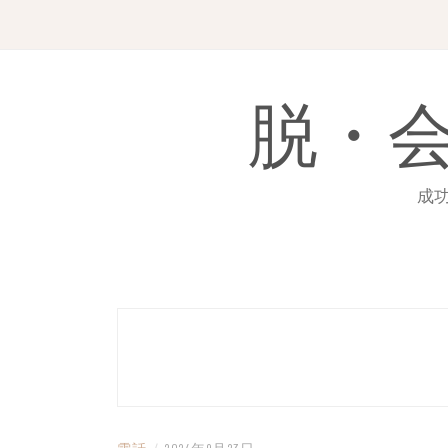
Skip
to
content
脱・
成